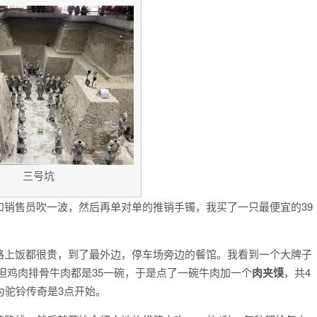
三号坑
和销售员吹一波，然后再单对单的推销手镯，我买了一只最便宜的39
路上饭都很贵，到了最外边，停车场旁边的餐馆。我看到一个大牌子
但鸡肉排骨牛肉都是35一碗，于是点了一碗牛肉加一个
肉夹馍
，共4
为驼铃传奇是3点开始。