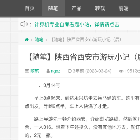
首页
随笔
产品
转载
前端
：
计算机专业自考看题小站，详情请点击
不定时更新站内文章
随笔
【随笔】陕西省西安市游玩小记（后）
>
>
【随笔】陕西省西安市游玩小记（
随笔
ngxz
3年前 (2023-03-24)
1951
一、3月14号
早上8点起床，到达永兴坊坐去兵马俑的车。这里有
点出发，等到9点半，车上人快满了才走。
路上导游先一顿介绍西安，介绍浏览路线，然后就
票，一人316。想着下午还挺久，没有其他地方去，就
的，2元一瓶。