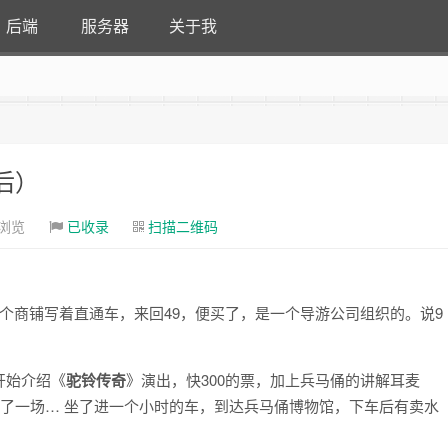
后端
服务器
关于我
后）
次浏览
已收录
扫描二维码
个商铺写着直通车，来回49，便买了，是一个导游公司组织的。说9
开始介绍《
驼铃传奇
》演出，快300的票，加上兵马俑的讲解耳麦
订了一场… 坐了进一个小时的车，到达兵马俑博物馆，下车后有卖水