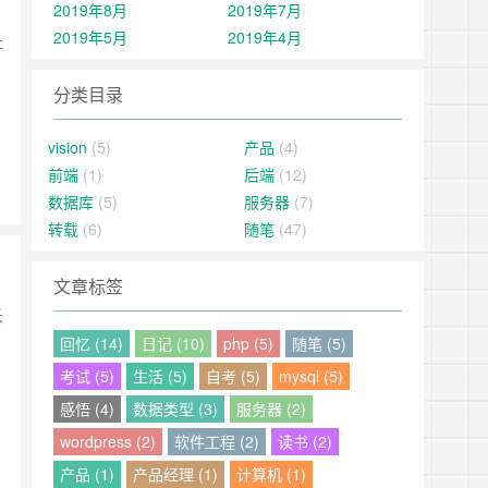
2019年8月
2019年7月
2019年5月
2019年4月
吐
分类目录
vision
(5)
产品
(4)
前端
(1)
后端
(12)
数据库
(5)
服务器
(7)
转载
(6)
随笔
(47)
文章标签
长
回忆 (14)
日记 (10)
php (5)
随笔 (5)
考试 (5)
生活 (5)
自考 (5)
mysql (5)
感悟 (4)
数据类型 (3)
服务器 (2)
wordpress (2)
软件工程 (2)
读书 (2)
产品 (1)
产品经理 (1)
计算机 (1)