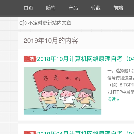
首页
随笔
产品
转载
前端
不定时更新站内文章
：
计算机专业自考看题小站，详情请点击
2019年10月的内容
2018年10月计算机网络原理自考（0
后端
一。选择题1
信号传播速度
（帧）5.TC
7.HTTP中最
阅读 »
2019年04月计算机网络原理自考（0
后端