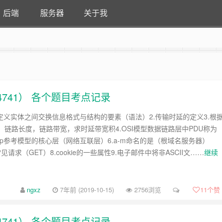
后端
服务器
关于我
4741） 各个题目考点记录
.定义实体之间交换信息格式与结构的要素（语法）2.传输时延的定义3.根
，链路长度，链路带宽，求时延带宽积4.OSI模型数据链路层中PDU称为
Pfip参考模型的核心层（网络互联层）6.a-m命名的是（根域名服务器）
常见请求（GET）8.cookie的一些属性9.电子邮件中将非ASCII文……
继续
ngxz
7年前 (2019-10-15)
2756浏览
11
个赞
4741） 各个题目考点记录