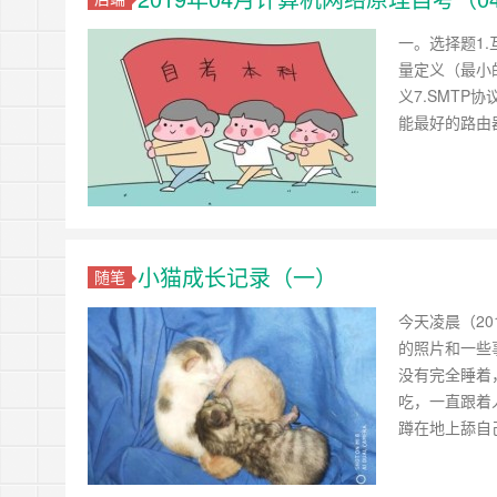
一。选择题1
量定义（最小的
义7.SMTP
能最好的路由
小猫成长记录（一）
随笔
今天凌晨（2
的照片和一些
没有完全睡着
吃，一直跟着
蹲在地上舔自