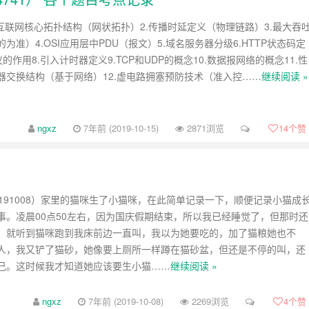
.互联网核心拓扑结构（网状拓扑）2.传播时延定义（物理链路）3.最大吞
为准）4.OSI应用层中PDU（报文）5.域名服务器分级6.HTTP状态码定
协议的作用8.引入计时器定义9.TCP和UDP的概念10.数据报网络的概念11.性
器交换结构（基于网络）12.虚电路拥塞预防技术（准入控……
继续阅读 »
ngxz
7年前 (2019-10-15)
2871浏览
14
个赞
0191008）家里的猫咪生了小猫咪，在此简单记录一下，顺便记录小猫成
事。凌晨00点50左右，因为国庆假期结束，所以我已经睡觉了，但那时还
，就听到猫咪跑到我床前边一直叫，我以为她要吃的，加了猫粮她也不
人，我又铲了猫砂，她像要上厕所一样蹲在猫砂盆，但还是不停的叫，还
己。这时候我才知道她应该要生小猫……
继续阅读 »
ngxz
7年前 (2019-10-08)
2269浏览
4
个赞