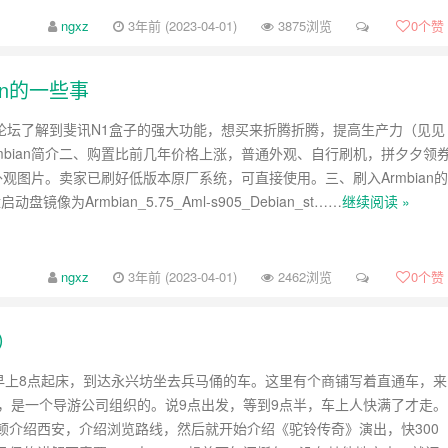
ngxz
3年前 (2023-04-01)
3875浏览
0
个赞
an的一些事
从论坛了解到斐讯N1盒子的强大功能，想买来折腾折腾，提高生产力（见见
rmbian简介二、购置比前几年价格上涨，普通外观、自行刷机，拼夕夕领
。外观图片。卖家已刷好低版本原厂系统，可直接使用。三、刷入Armbian的
动盘镜像为Armbian_5.75_Aml-s905_Debian_st……
继续阅读 »
ngxz
3年前 (2023-04-01)
2462浏览
0
个赞
）
号早上8点起床，到达永兴坊坐去兵马俑的车。这里有个商铺写着直通车，来
了，是一个导游公司组织的。说9点出发，等到9点半，车上人快满了才走。
顿介绍西安，介绍浏览路线，然后就开始介绍《驼铃传奇》演出，快300