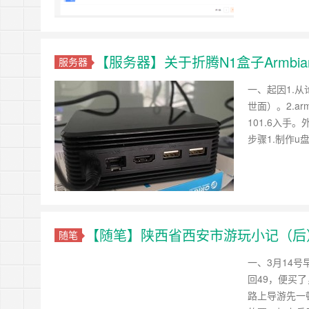
【服务器】关于折腾N1盒子Armbi
服务器
一、起因1.
世面）。2.a
101.6入手
步骤1.制作u盘启
【随笔】陕西省西安市游玩小记（后
随笔
一、3月14
回49，便买
路上导游先一