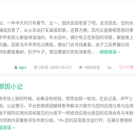
起，一年中大约只有春节、五一、国庆会回老家了吧。这次回去，旧的水
铺成沥青了，从火车站打车直接到家，还算方便。四月正是郁郁葱葱的季
乎所有田土都是绿油油的，冬水田中，偶尔有正在犁田的邻居，都是换上
机器。回家当天早早吃过晚饭，便出门去寻找桑葚，由于之前养蚕比较
到处都是桑树，扒开叶子，里边便是红色和深紫色……
继续阅读 »
ngxz
3年前 (2023-05-07)
1888浏览
1
个赞
原因小记
应用市场上架的时候，如果没有经验，常常会踩一些坑。在此记录，APP上
因，以此警示。平台拒绝原因解释参考解决方案华为您的应用分类与应用
途不相符应用内容和提交的分类不一样修改应用分类您的应用含有与年龄
的贷款内容重新评估年龄分级，18+您的应用首次运行时，在展示使用权
续阅读 »