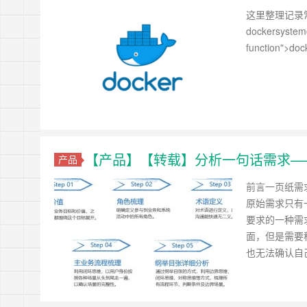
这里整理记录常
dockersystemc
function">d
【产品】【转载】分析一句话需求—
产品
前言一页纸需
原始需求只有
要求的一种需
面，但是需要
也无法确认自