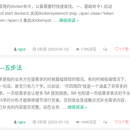
用的docker命令，以备需要时快速查找。一、基础命令1.启动
tl start docker2.关闭dockersystemctl stop <span class="token
ocker</span>3.重启dockersyst……
继续阅读 »
ngxz
3年前 (2023-05-12)
1765浏览
1
个赞
—五步法
求是指的业务方在提需求的时候篇幅很短的情况。有的时候极端情况下，
一句话，甚至只有几个字。比如说：“开四限四“就是一个涵盖了非常多的
求。一页纸需求会让很多 BA 感到困惑。BA 也知道一页纸需求表达的不
科学的分析才能够将细节进行完善。否则就会变成散点式补充需求内容，
己补充的内容是否完整。站在业务……
继续阅读 »
ngxz
3年前 (2023-05-10)
1846浏览
2
个赞