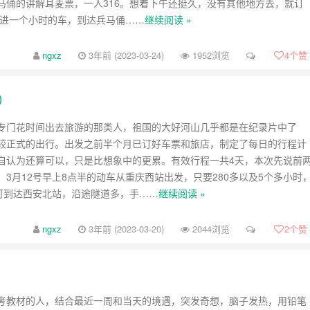
马俑的讲解耳麦票，一人316。想着下午还挺久，没有其他地方去，就订
了进一个小时的车，到达兵马俑……
继续阅读 »
ngxz
3年前 (2023-03-24)
1952浏览
4
个赞
）
专门花时间出去旅游的那类人，祖国的大好河山几乎都是在纪录片中了
较正式的出行。出发之前半个月已订好车票和旅店，制定了每日的行程计
自认为还算可以，只是比想象中的更累。有效行程一共4天，本次先说前
、3月12号早上8点半的动车从重庆西站出发，只要280多以及5个多小时
即可到达西安北站，沿途隧道多，手……
继续阅读 »
ngxz
3年前 (2023-03-20)
2044浏览
2
个赞
考教材的人，结合最近一周和当天的境遇，突发奇想，脑子发热，用铅笔