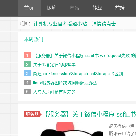
首页
随笔
产品
转载
前端
：
计算机专业自考看题小站，详情请点击
不定时更新站内文章
本周热门
1
【服务器】关于微信小程序 ssl证书 wx.request失败 
2
关于墨菲定律的那些事
3
简述cookie/session/StoragelocalStorage的区别
4
linux服务器图片跨域问题解决办法
5
人与人之间是有时差的
【服务器】关于微信小程序 ssl证书 w
服务器
起因微信小程
腾讯云申请了