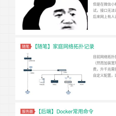
但是在微信小
试，接口无法
后来网上有人
【随笔】家庭网络拓扑记录
随笔
目前网络拓扑
（然而加装宽
费，升千兆需要
自定义配置，比
【后端】Docker常用命令
服务器