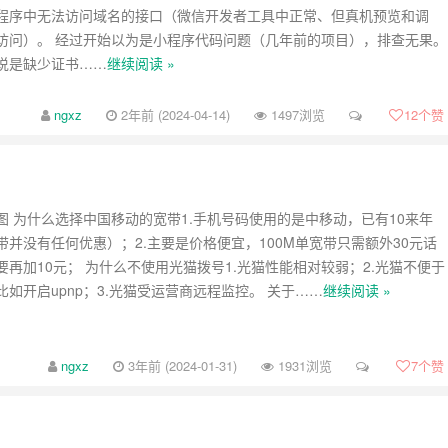
程序中无法访问域名的接口（微信开发者工具中正常、但真机预览和调
访问）。 经过开始以为是小程序代码问题（几年前的项目），排查无果。
说是缺少证书……
继续阅读 »
ngxz
2年前 (2024-04-14)
1497浏览
12
个赞
图 为什么选择中国移动的宽带1.手机号码使用的是中移动，已有10来年
带并没有任何优惠）；2.主要是价格便宜，100M单宽带只需额外30元话
再加10元； 为什么不使用光猫拨号1.光猫性能相对较弱；2.光猫不便于
如开启upnp；3.光猫受运营商远程监控。 关于……
继续阅读 »
ngxz
3年前 (2024-01-31)
1931浏览
7
个赞