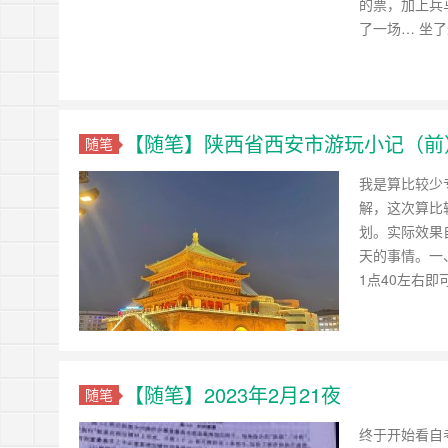
的票，加上兵
了一场… 坐
【随笔】陕西省西安市游玩小记（前
随笔
我是算比较少
解，这次算比
划。实际效果
天的事情。一
1点40左右
【随笔】2023年2月21夜
随笔
终于开始看自