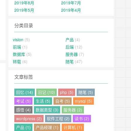
2019年8月
2019年7月
2019年5月
2019年4月
分类目录
vision
(5)
产品
(4)
前端
(1)
后端
(12)
数据库
(5)
服务器
(7)
转载
(6)
随笔
(47)
文章标签
回忆 (14)
日记 (10)
php (5)
随笔 (5)
，
考试 (5)
生活 (5)
自考 (5)
mysql (5)
感悟 (4)
数据类型 (3)
服务器 (2)
wordpress (2)
软件工程 (2)
读书 (2)
产品 (1)
产品经理 (1)
计算机 (1)