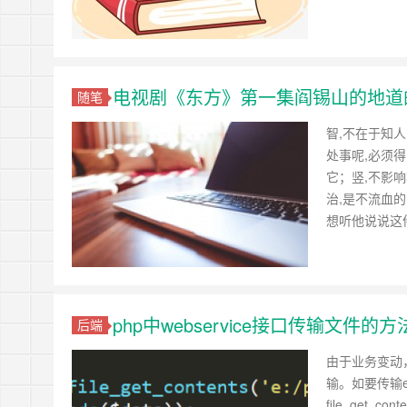
电视剧《东方》第一集阎锡山的地道
随笔
智,不在于知人
处事呢,必须得
它；竖,不影
治,是不流血
想听他说说这
php中webservice接口传输文件
后端
由于业务变动，
输。如要传输e盘
file_get_c