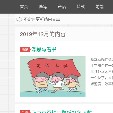
首页
随笔
产品
转载
前端
不定时更新站内文章
：
计算机专业自考看题小站，详情请点击
2019年12月的内容
浮躁与看书
随笔
基本解释性情浮
个字组合在一
此到处飘荡不
一个快字，人
求速度，效率
必应首页精美壁纸打包下载
后端