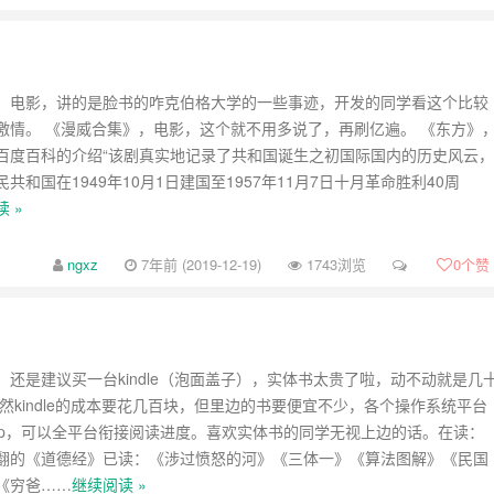
，电影，讲的是脸书的咋克伯格大学的一些事迹，开发的同学看这个比较
激情。 《漫威合集》，电影，这个就不用多说了，再刷亿遍。 《东方》
百度百科的介绍“该剧真实地记录了共和国诞生之初国际国内的历史风云，
共和国在1949年10月1日建国至1957年11月7日十月革命胜利40周
 »
ngxz
7年前 (2019-12-19)
1743浏览
0
个赞
，还是建议买一台kindle（泡面盖子），实体书太贵了啦，动不动就是几
然kindle的成本要花几百块，但里边的书要便宜不少，各个操作系统平台
pp，可以全平台衔接阅读进度。喜欢实体书的同学无视上边的话。在读：
翻的《道德经》已读：《涉过愤怒的河》《三体一》《算法图解》《民国
《穷爸……
继续阅读 »