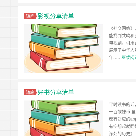
影视分享清单
随笔
《社交网络》
能找到共鸣和
电视剧，引用
展示了中华人民
年……
继续阅读
好书分享清单
随笔
平时读书的话
一百软妹币 虽
都有对应的a
有空想起就翻
深处的历史》