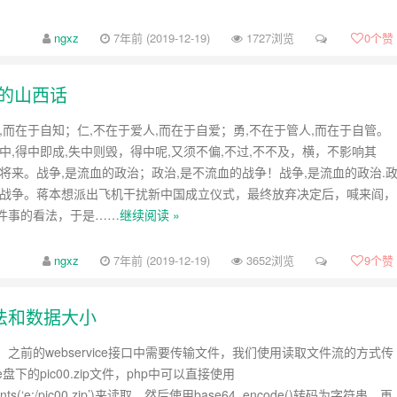
ngxz
7年前 (2019-12-19)
1727浏览
0
个赞
的山西话
,而在于自知；仁,不在于爱人,而在于自爱；勇,不在于管人,而在于自管。
中,得中即成,失中则毁，得中呢,又须不偏,不过,不不及，横，不影响其
响将来。战争,是流血的政治；政治,是不流血的战争！战争,是流血的政治.
的战争。蒋本想派出飞机干扰新中国成立仪式，最终放弃决定后，喊来阎，
件事的看法，于是……
继续阅读 »
ngxz
7年前 (2019-12-19)
3652浏览
9
个赞
的方法和数据大小
之前的webservice接口中需要传输文件，我们使用读取文件流的方式传
下的pic00.zip文件，php中可以直接使用
ontents(‘e:/pic00.zip’)来读取，然后使用base64_encode()转码为字符串，再