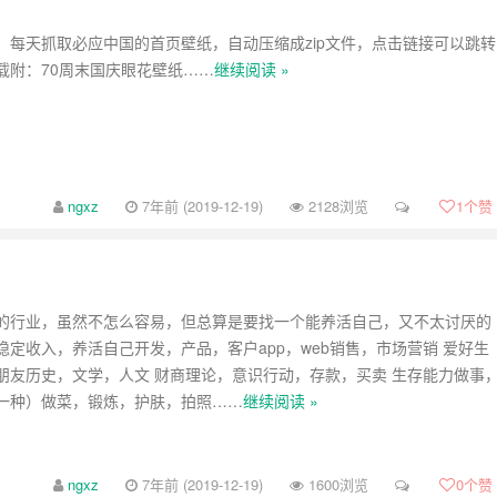
，每天抓取必应中国的首页壁纸，自动压缩成zip文件，点击链接可以跳转
载附：70周末国庆眼花壁纸……
继续阅读 »
ngxz
7年前 (2019-12-19)
2128浏览
1
个赞
的行业，虽然不怎么容易，但总算是要找一个能养活自己，又不太讨厌的
稳定收入，养活自己开发，产品，客户app，web销售，市场营销 爱好生
朋友历史，文学，人文 财商理论，意识行动，存款，买卖 生存能力做事
一种）做菜，锻炼，护肤，拍照……
继续阅读 »
ngxz
7年前 (2019-12-19)
1600浏览
0
个赞