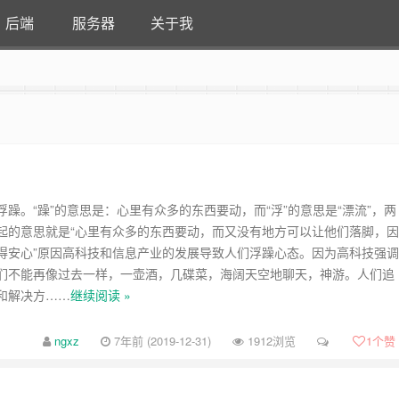
后端
服务器
关于我
躁。“躁”的意思是：心里有众多的东西要动，而“浮”的意思是“漂流”，两
起的意思就是“心里有众多的东西要动，而又没有地方可以让他们落脚，因
得安心”原因高科技和信息产业的发展导致人们浮躁心态。因为高科技强调
们不能再像过去一样，一壶酒，几碟菜，海阔天空地聊天，神游。人们追
和解决方……
继续阅读 »
ngxz
7年前 (2019-12-31)
1912浏览
1
个赞