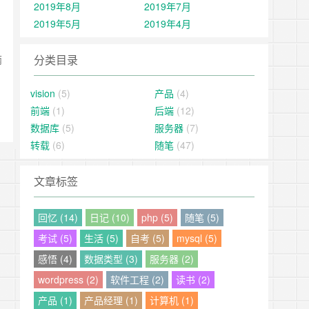
2019年8月
2019年7月
2019年5月
2019年4月
分类目录
两
，
vision
(5)
产品
(4)
前端
(1)
后端
(12)
数据库
(5)
服务器
(7)
转载
(6)
随笔
(47)
文章标签
回忆 (14)
日记 (10)
php (5)
随笔 (5)
考试 (5)
生活 (5)
自考 (5)
mysql (5)
感悟 (4)
数据类型 (3)
服务器 (2)
wordpress (2)
软件工程 (2)
读书 (2)
产品 (1)
产品经理 (1)
计算机 (1)