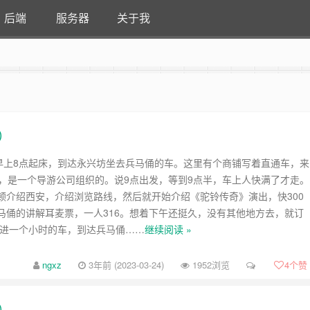
后端
服务器
关于我
）
号早上8点起床，到达永兴坊坐去兵马俑的车。这里有个商铺写着直通车，来
了，是一个导游公司组织的。说9点出发，等到9点半，车上人快满了才走。
顿介绍西安，介绍浏览路线，然后就开始介绍《驼铃传奇》演出，快300
马俑的讲解耳麦票，一人316。想着下午还挺久，没有其他地方去，就订
了进一个小时的车，到达兵马俑……
继续阅读 »
ngxz
3年前 (2023-03-24)
1952浏览
4
个赞
）