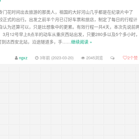
专门花时间出去旅游的那类人，祖国的大好河山几乎都是在纪录片中了
较正式的出行。出发之前半个月已订好车票和旅店，制定了每日的行程计
自认为还算可以，只是比想象中的更累。有效行程一共4天，本次先说前
、3月12号早上8点半的动车从重庆西站出发，只要280多以及5个多小时
即可到达西安北站，沿途隧道多，手……
继续阅读 »
ngxz
3年前 (2023-03-20)
2045浏览
2
个赞