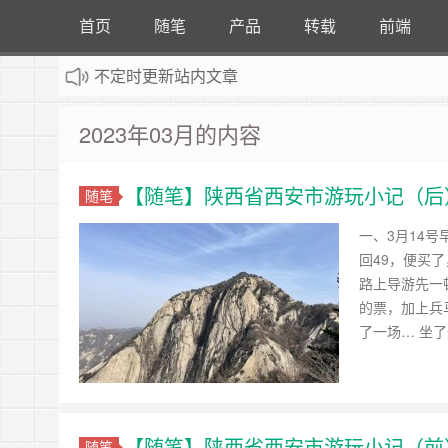
首页
随笔
产品
转载
前端
不定时更新站内文章
：
计算机专业自考看题小站，详情请点击
2023年03月的内容
【随笔】陕西省西安市游玩小记（后
随笔
一、3月14
回49，便买
路上导游先一
的票，加上兵
了一场… 坐
【随笔】陕西省西安市游玩小记（前
随笔