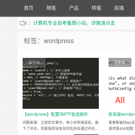
首页
随笔
产品
转载
前端
：
计算机专业自考看题小站，详情请点击
不定时更新站内文章
标签：wordpress
服务器
服务器
【wordpress】配置SMTP发送邮件
新安装wordp
办法
问题来源：之前的文章中，有小伙伴阅读后，留
笔者新装的wp无
下了评论，但是我却没有及时在后台通过评论，
请求是404如
所以没有显示出来。于是放假在家在wordpress
知道了原因：服务器