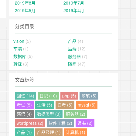
2019年8月
2019年7月
2019年5月
2019年4月
分类目录
vision
(5)
产品
(4)
前端
(1)
后端
(12)
数据库
(5)
服务器
(7)
转载
(6)
随笔
(47)
文章标签
回忆 (14)
日记 (10)
php (5)
随笔 (5)
考试 (5)
生活 (5)
自考 (5)
mysql (5)
感悟 (4)
数据类型 (3)
服务器 (2)
wordpress (2)
软件工程 (2)
读书 (2)
产品 (1)
产品经理 (1)
计算机 (1)