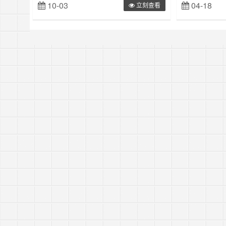
10-03
04-18
立刻查看
中配置评论发送邮件的功能，网上相关文章有不
的是none，于
少，但是搜索引擎中靠前的大多是互相借鉴的，
常。首先要连接你
所以这里也做简要的记录。WP中默认的发送邮
例，服务器软件是
件功能，不怎么好用，所以在WP后台找回密码
在：/etc/htt……
的时候，常常会得到提醒“无法发送电子邮件,可
能原因:……