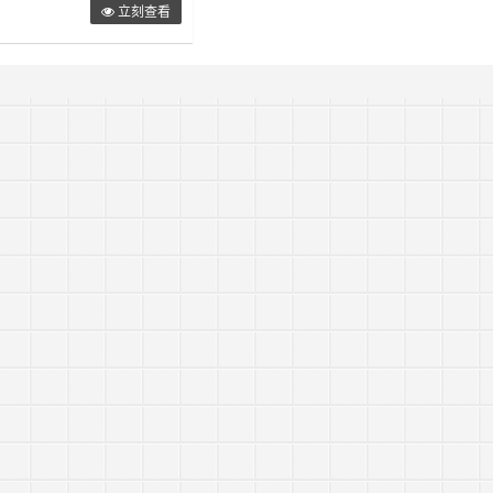
立刻查看
是把他改成all之后wp就恢复了正
的服务器，这里以centos7为
apache，配置文件默认是