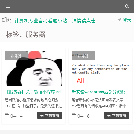
不定时更新站内文章
：
计算机专业自考看题小站，详情请点击
登录
标签：服务器
服务器
服务器
【服务器】关于微信小程序 ssl
新安装wordpress后部分资源
证书 wx.request失败 的问题
404的解决办法
起因微信小程序请求的域名必须要
笔者新装的wp无法正常发表文章，
SSL证书。前些日子，免费的证书过
f12看到有的请求是404如图：后来
期了，于是便在腾讯云申请了1年证
经过一番资料查询之后，知道了原
04-14
04-18
立刻查看
立刻查看
书，使用的是一键部署。部署完成
因：服务器软件的allowoverride设
后，确实可以通过https访问了。但
置的是none，于是把他改成all之后
是在微信小程序中无法访问域名的接
wp就恢复了正常。首先要连接你的