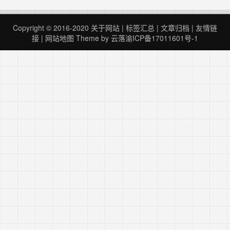
口（微信开发者工具中正常、但真机
服务器，这里以centos7为例，服务
预览和调试，接口无法访问）。 经
器软件是apache，配置文件默认是
过开始以为是小程序代码问题（几年
在：/etc/htt……
Copyright © 2016-2020
关于网站
|
标签汇总
|
文章归档
|
友情链
前的项目），排查无果。后来网上有
接
|
网站地图
Theme by
云落
渝ICP备17011601号-1
人说是缺少证书……