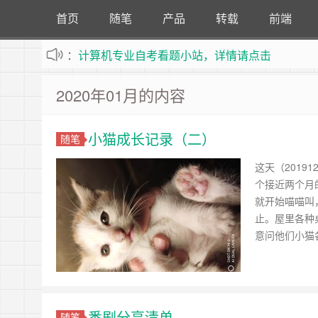
首页
随笔
产品
转载
前端
：
计算机专业自考看题小站，详情请点击
不定时更新站内文章
2020年01月的内容
小猫成长记录（二）
随笔
这天（201
个接近两个月
就开始喵喵叫
止。屋里各种
意问他们小猫
番剧分享清单
随笔