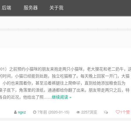
后端
服务器
关于我
91201）之前预约小猫咪的朋友来抱走两只小猫咪，老大狸花和老二奶牛，
的时间，小猫已经能到处跑，独立吃猫粮了。每天晚上回家一开门，大猫
，小的也来围着你，甚至沿着裤腿往上爬🙈🤣，直到给她添加粮食后为
桌子底下，角落里的渣纸，通通都给你翻了出来。朋友带走两只之后，特
各自的近况，他给出了照……
继续阅读 »
ngxz
7年前 (2020-01-15)
2257浏览
1
个赞