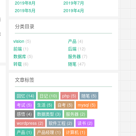
2019年8月
2019年7月
2019年5月
2019年4月
造
分类目录
也
vision
(5)
产品
(4)
前端
(1)
后端
(12)
数据库
(5)
服务器
(7)
转载
(6)
随笔
(47)
文章标签
回忆 (14)
日记 (10)
php (5)
随笔 (5)
考试 (5)
生活 (5)
自考 (5)
mysql (5)
感悟 (4)
数据类型 (3)
服务器 (2)
wordpress (2)
软件工程 (2)
读书 (2)
产品 (1)
产品经理 (1)
计算机 (1)