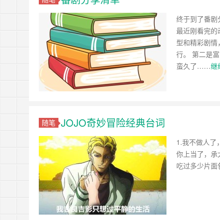
终于到了番剧
最近刚看完的
型和精彩剧情
行。 第二是
蛮久了……
继
JOJO奇妙冒险经典台词
随笔
1.我不做人了，J
你上当了，承
吃过多少片面包