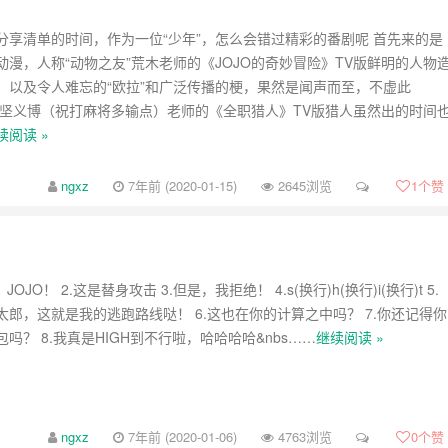
分享清单的时间，作为一位“少年”，怎么会错过精彩的番剧呢 首先来的是
动漫，人称“动物之友”荒木老师的《JOJO的奇妙冒险》TV版鲜明的人物
，以及令人难忘的“欧拉”和广泛传播的梗，果然是闻声而至，不虚此
富坚义博（祝打麻将多输点）老师的《全职猎人》TV版猎人虽然出的时间
续阅读 »
ngxz
7年前 (2020-01-15)
2645浏览
1
个赞
OJO！ 2.这是替身攻击 3.但是，我拒绝！ 4.s(换行)h(换行)i(换行)t 5.
太郎，这就是我的逃跑路线哒！ 6.这也在你的计算之中吗？ 7.你还记得你
吗？ 8.我真是HIGH到不行啦，哈哈哈哈&nbs……
继续阅读 »
ngxz
7年前 (2020-01-06)
4763浏览
0
个赞