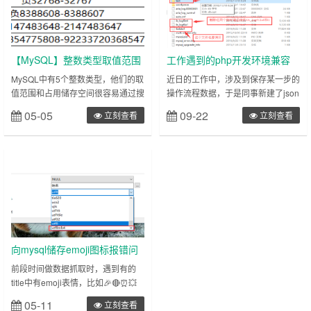
时间（同时设置两个timestamp类型
分会截取掉。所以表格中占用字节都
的列会报错），所以有时候从高……
是9。varchar(x……
【MySQL】整数类型取值范围
工作遇到的php开发环境兼容
和使用
mysql5.7中json类型小记
MySQL中有5个整数类型，他们的取
近日的工作中，涉及到保存某一步的
值范围和占用储存空间很容易通过搜
操作流程数据，于是同事新建了json
索得出结果，如图： 比如tinyint占用
类型的字段，存储操作详情。但是我
05-05
09-22
立刻查看
立刻查看
1字节的空间，其有符号的取值范围
这里的本地环境却不支持该类型操
是-128到128，无符号的范围是0到
作，本地环境是使用的旧版
255。1.取值范围怎么来的最开始的
phpstudy，php版本为5.5，mysql倒
时候我是看不懂这个表格的，为什么
是新装的5.7，项目框架是旧版
1个字节他的取值范围就是-128到
tp3.2.3，这里简单记录遇到的问题
128呢？经过查阅资料，因为计算机
和解决的方法。以加深印象。1.在
储存中的数据是由二进制……
navicat中看不到该json字段，查出
来是空白，后……
向mysql储存emoji图标报错问
题
前段时间做数据抓取时，遇到有的
title中有emoji表情，比如🎉🔴⏰💥
❗，这种情况下，向数据库插入就会
05-11
立刻查看
报错，无法插入。 后来了解到， 数