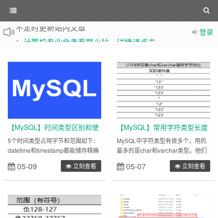
不定时更新站内文章
登录
：
计算机专业自考看题小站，详情请点击
【MySQL】时间类型区别和使
【MySQL】常用字符类型长度
用
和使用
5个时间类型占用字节和范围如下：
MySQL中字符类型有很多个，用的
datetime和timestamp都能储存精确
最多的是char和varchar类型。他们
到秒的时间，timestamp的占用字节
的对比如下图：utf8中一个字符占用
05-09
05-07
立刻查看
立刻查看
数只有4，但是日期范围较短。在
3字节，gbk占用2个字节，latin1占
MySQL5.6版本以前，只有
用1个字节。char(x)保存的字符长度
timetasmp类型才能自动插入和更新
固定为x（x最大取值255），不足的
当前日期时间。且一个表里面，只能
会在右侧用空格填充（仅储存，查询
有一个字段自动插入和更新当前日期
出来没有空格），而超过x长度的部