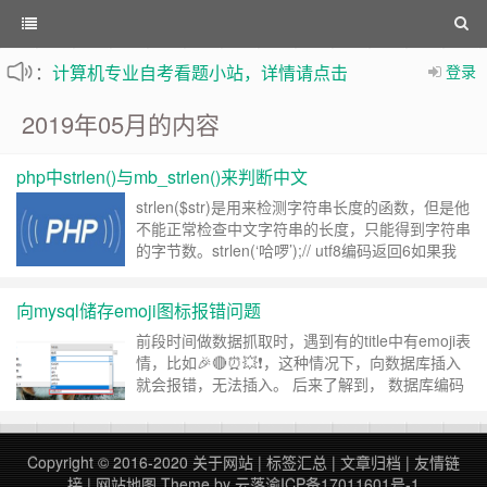
：
计算机专业自考看题小站，详情请点击
登录
不定时更新站内文章
2019年05月的内容
php中strlen()与mb_strlen()来判断中文
strlen($str)是用来检测字符串长度的函数，但是他
不能正常检查中文字符串的长度，只能得到字符串
的字节数。strlen(‘哈啰’);// utf8编码返回6如果我
们想知道汉字的个数，就需要用mb_strlen($str)来
获取， mb_strlen()函数的第二个参数可以传编码
向mysql储存emoji图标报错问题
方式，不传时是默认的编码， ……
继续阅读 »
前段时间做数据抓取时，遇到有的title中有emoji表
情，比如🎉🔴⏰💥❗，这种情况下，向数据库插入
就会报错，无法插入。 后来了解到， 数据库编码
使用的是utf8，一个字符最多三个字节，而Emoji
表情是四个字节，所以需要把utf8改为utf8mb4，
如下图。 utf8和utf8mb4的由来： MySQL在5.5.3
Copyright © 2016-2020
关于网站
|
标签汇总
|
文章归档
|
友情链
之后……
继续阅读 »
接
|
网站地图
Theme by
云落
渝ICP备17011601号-1