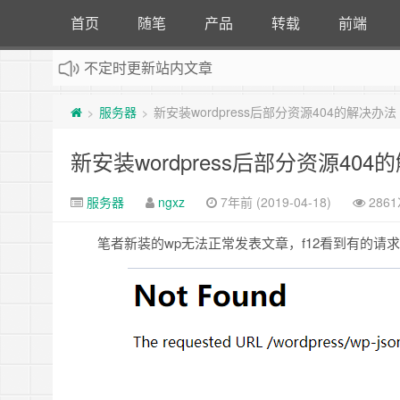
首页
随笔
产品
转载
前端
不定时更新站内文章
：
计算机专业自考看题小站，详情请点击
服务器
新安装wordpress后部分资源404的解决办法
>
>
新安装wordpress后部分资源404
服务器
ngxz
7年前 (2019-04-18)
286
笔者新装的wp无法正常发表文章，f12看到有的请求