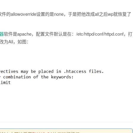
软件的allowoverride设置的是none，于是把他改成all之后wp就恢复了
器
软件是apache，配置文件默认是在：/etc/httpd/conf/httpd.conf，打
e改为All，如图：