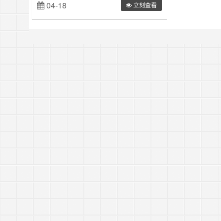
04-18
立刻查看
的是none，于是把他改成all之后wp就恢复了正
常。首先要连接你的服务器，这里以centos7为
例，服务器软件是apache，配置文件默认是
在：/etc/htt……