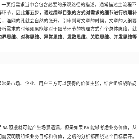
，一页纸需求当中会包含必要的乐观路径的描述。通常描述主流程不
等环节，因此
第五步，通过纲举目张的方式对需求的细节进行梳理补
后，渔网的孔就会自然的张开。引申到写文章的时候，文章的大纲要
分析需求的时候如果能够对于细节环节的梳理方式有个总体脉络，就
边界思维、对称思维、异常思维、发散思维、关联思维、并发思维等
通常是市场、企业、用户三方可以获得的价值主张，结合组织战略规
果
照搬就可能产生场景遗漏，但是如果
能够考虑业务价值，从
BA
BA
们需要明确组织业务目标和价值，之后的分析都围绕这个目标展开。