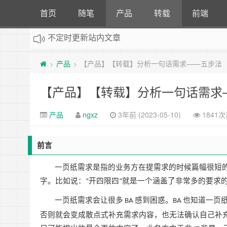
首页
随笔
产品
转载
前端
：
计算机专业自考看题小站，详情请点击
不定时更新站内文章
产品
【产品】【转载】分析一句话需求——五步法
>
>
【产品】【转载】分析一句话需求
产品
ngxz
3年前 (2023-05-10)
1841
前言
一页纸需求是指的业务方在提需求的时候篇幅很短
字。比如说：
开四限四
就是一个涵盖了非常多的要求
“
“
一页纸需求会让很多
感到困惑。
也知道一页
BA
BA
否则就会变成散点式补充需求内容，也无法确认自己补