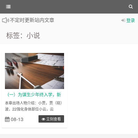
不定时更新站内文章
登录
：
计算机专业自考看题小站，详情请点击
标签：小说
vision
（一）为谋生少年终入学，新
朋友共探新世界
本章出场人物介绍：小贾，贾（晓）
波，22强化身体部位小云，云
（晟）杰，23创造性的部分变形在
08-13
立刻查看
一定条件下，人格会发生转换（人格
也是变形的一种）小麦，麦娜娜，
18？具现普通人无法看到的帅哥？