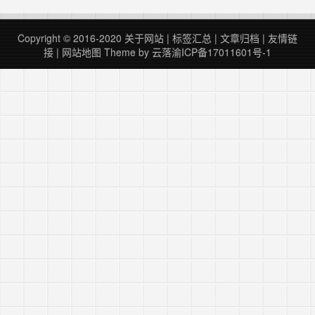
吴老师，30+能力：1.教科书：别人
在书中自愿写上自己的名字，即可成
为学生，老师可以邀请学生进入课
Copyright © 2016-2020
关于网站
|
标签汇总
|
文章归档
|
友情链
堂，课堂，老师用气场制作的一个空
接
|
网站地图
Theme by
云落
渝ICP备17011601号-1
间，里边可以自定义，能邀……