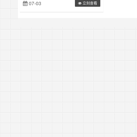
07-03
立刻查看
出来。1.多态定义在面向对象的思想中，多态是
指一个函数（操作），对于不同类的实例（对
象）的操作，会产生不同的执行结果，即同一个
函数，传入不同的参数，执行不同的方法。使用
多态实现类的好处是便于以后扩展，适应需……