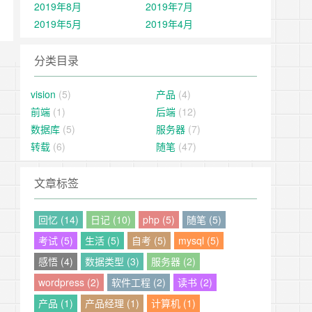
2019年8月
2019年7月
2019年5月
2019年4月
分类目录
vision
(5)
产品
(4)
前端
(1)
后端
(12)
数据库
(5)
服务器
(7)
转载
(6)
随笔
(47)
文章标签
回忆 (14)
日记 (10)
php (5)
随笔 (5)
考试 (5)
生活 (5)
自考 (5)
mysql (5)
感悟 (4)
数据类型 (3)
服务器 (2)
wordpress (2)
软件工程 (2)
读书 (2)
产品 (1)
产品经理 (1)
计算机 (1)