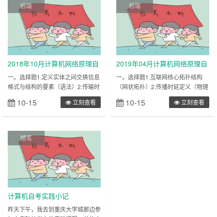
请将其选出。1.利用计算机网络可以
括独占性、交互性、及时性和A.共享
后端
后端
实现的共享资源不包括A.硬件资源B.
性B.虚拟性C.并行性D.多路性2.在计
软件资源C.技术资源D.信息资源2.利
算机系统中，对资源的共享方式分为
用有线电视网络实现接入的网络
同时共享和互斥共享。下列资源中，
技……
属于……
2018年10月计算机网络原理自
2019年04月计算机网络原理自
考（04741） 各个题目考点记
考（04741） 各个题目考点记
一。选择题1.定义实体之间交换信息
一。选择题1.互联网核心拓扑结构
格式与结构的要素（语法）2.传输时
（网状拓扑）2.传播时延定义（物理
录
录
延的定义3.根据信号传播速度，链路
链路）3.最大吞吐量定义（最小的为
10-15
10-15
立刻查看
立刻查看
长度，链路带宽，求时延带宽积
准）4.OSI应用层中PDU（报文）5.
4.OSI模型数据链路层中PDU称为
域名服务器分级6.HTTP状态码定义
（帧）5.TCPfip参考模型的核心层
7.SMTP协议的作用8.引入计时器定
（网络互联层）6.a-m命名的是（根
义9.TCP和UDP的概念10.数据报网
随笔
域名服务器）7.HTTP中最常见请求
络的概念11.性能最好的路由器交换
（GET）8.cookie的一些属性9.电子
结构（基于网络）12.虚电路拥塞预
邮件中将非ASCII文……
防技术（准入控……
计算机自考实践小记
昨天下午，我去到重庆大学城那边参