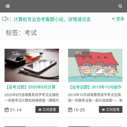
：
计算机专业自考看题小站，详情请点击
登录
不定时更新站内文章
标签：考试
随笔
随笔
【自考试题】2020年8月计算
【自考试题】2019年10月操作
机网络原理（04741）试题及
系统（02326）真题及答案
2020年8月高等教育自学考试全国统
2019年10月高等教育自学考试全国
一命题考试计算机网络原理（课程代
统一命题考试第一部分选择题一、单
部分答案
码04741）第一部分选择题一、单项
项选择题:本大题共20小题，每小题1
01-14
10-25
立刻查看
立刻查看
选择题：本大题共25小题，每小题1
分，共20分。在每小题列出的备选
分，共25分。在每小题列出的备选
项中只有一项是符合题目要求的，请
项中只有一项是最符合题目要求的，
将其选出。1.分时操作系统的特点包